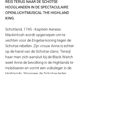
REIS TERUG NAAR DE SCHOTSE 
HOOGLANDEN IN DE SPECTACULAIRE 
OPENLUCHTMUSICAL THE HIGHLAND 
KING.
Schotland, 1745 - Kapitein Aeneas 
Mackintosh wordt opgeroepen om te 
vechten voor de Engelse koning tegen de 
Schotse rebellen. Zijn vrouw Anne is echter 
op de hand van de Schotse clans. Terwijl 
haar man zich aansluit bij de Black Watch 
weet Anne de bevolking in de Highlands te 
mobiliseren en vormt een volksleger in de 
Highlands. Wanneer de Schotse leider 
"Bonny Prince" Charlie van haar opstand 
hoort, wil hij hoe dan ook kennismaken met 
deze bijzondere vrouw. Zij aan zij leiden 
Charlie en Anne het verzet tegen de 
Engelsen. Tot ze uiteindelijk het Engelse leger 
treffen tijdens de Slag bij Culloden.
De vrijheidsstrijd van de Schotten komt tot 