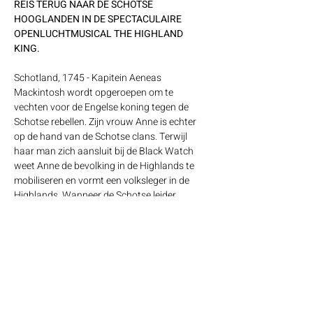
REIS TERUG NAAR DE SCHOTSE 
HOOGLANDEN IN DE SPECTACULAIRE 
OPENLUCHTMUSICAL THE HIGHLAND 
KING.
Schotland, 1745 - Kapitein Aeneas 
Mackintosh wordt opgeroepen om te 
vechten voor de Engelse koning tegen de 
Schotse rebellen. Zijn vrouw Anne is echter 
op de hand van de Schotse clans. Terwijl 
haar man zich aansluit bij de Black Watch 
weet Anne de bevolking in de Highlands te 
mobiliseren en vormt een volksleger in de 
Highlands. Wanneer de Schotse leider 
"Bonny Prince" Charlie van haar opstand 
hoort, wil hij hoe dan ook kennismaken met 
deze bijzondere vrouw. Zij aan zij leiden 
Charlie en Anne het verzet tegen de 
Engelsen. Tot ze uiteindelijk het Engelse leger 
treffen tijdens de Slag bij Culloden.
De vrijheidsstrijd van de Schotten komt tot 