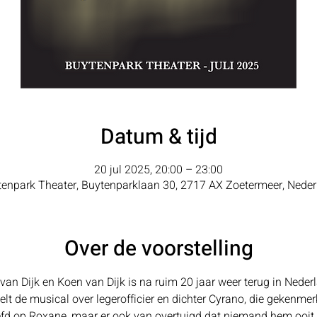
Datum & tijd
20 jul 2025, 20:00 – 23:00
enpark Theater, Buytenparklaan 30, 2717 AX Zoetermeer, Nede
Over de voorstelling
van Dijk en Koen van Dijk is na ruim 20 jaar weer terug in Neder
elt de musical over legerofficier en dichter Cyrano, die gekenmer
iefd op Roxane, maar er ook van overtuigd dat niemand hem ooit 