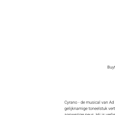
Buyt
Cyrano - de musical van Ad 
gelijknamige toneelstuk vert
aanwezige neus. Hij is verl