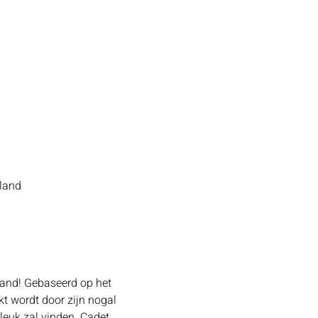
rland
land! Gebaseerd op het 
kt wordt door zijn nogal 
leuk zal vinden. Cadet 