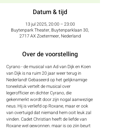
Datum & tijd
13 jul 2025, 20:00 – 23:00
Buytenpark Theater, Buytenparklaan 30,
2717 AX Zoetermeer, Nederland
Over de voorstelling
Cyrano - de musical van Ad van Dijk en Koen 
van Dijk is na ruim 20 jaar weer terug in 
Nederland! Gebaseerd op het gelijknamige 
toneelstuk vertelt de musical over 
legerofficier en dichter Cyrano, die 
gekenmerkt wordt door zijn nogal aanwezige 
neus. Hij is verliefd op Roxane, maar er ook 
van overtuigd dat niemand hem ooit leuk zal 
vinden. Cadet Christian heeft de liefde van 
Roxane wel gewonnen, maar is op zijn beurt 
weer niet romantisch. Cyrano besluit met zijn 
dichtkunsten Christian te helpen. Een 